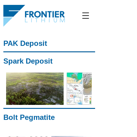
PAK Deposit
Spark Deposit
Bolt Pegmatite